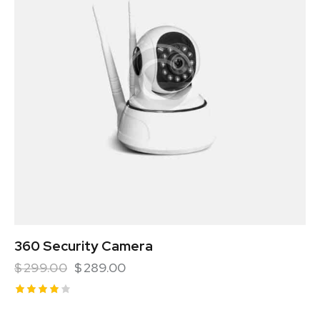
360 Security Camera
$
299.00
$
289.00
Rated
4.00