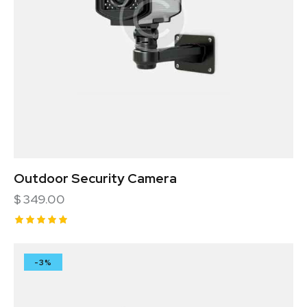
Outdoor Security Camera
$
349.00
Rated
5.00
out of 5
-3%